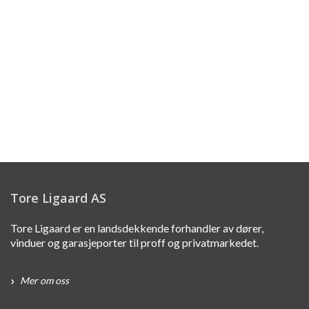
Tore Ligaard AS
Tore Ligaard er en landsdekkende forhandler av dører,
vinduer og garasjeporter til proff og privatmarkedet.
Mer om oss