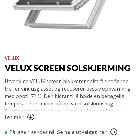
VELUX
VELUX SCREEN SOLSKJERMING
Utvendige VELUX screen blokkerer solstrålene før de
treffer vindusglasset og reduserer passiv oppvarming
med opptil 72 %. Den bidrar til å holde en behagelig
temperatur i rommet på en varm solskinnsdag.
Screenen er transparent, slik at du fortsatt kan nyte
Les mer
utsikten.
Rulles elegant opp i toppkassen når den ikke er i bruk.
På lager, sendes nå
Se hele utvalget her