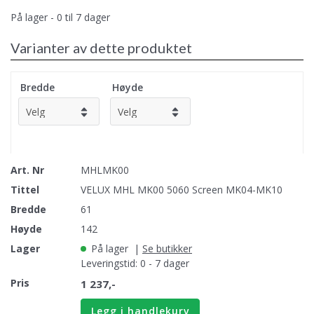
På lager - 0 til 7 dager
Varianter av dette produktet
Bredde
Høyde
MHLMK00
VELUX MHL MK00 5060 Screen MK04-MK10
61
142
På lager
|
Se butikker
Leveringstid: 0 - 7 dager
1 237,-
Legg i handlekurv