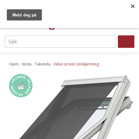
Hopp
Norges største dør- og vindussenter
Faste lave priser
til
Vi leverer raskt til hele landet!
hovedinnhold
0
Top
navigation
Søk
Header
menu
Hjem
Vindu
Takvindu
Velux screen solskjerming