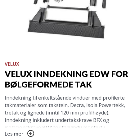
VELUX
VELUX INNDEKNING EDW FOR
BØLGEFORMEDE TAK
Inndekning til enkeltstående vinduer med profilerte
takmaterialer som takstein, Decra, Isola Powertekk,
tretak og lignede (inntil 120 mm profilhøyde).
Inndekning inkludert undertakskrave BFX og
isolasjonskrave BDX for takvindu montert i
Les mer
bølgeformede/profilerte takmaterialer.