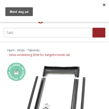
Hopp
Norges største dør- og vindussenter
Faste lave priser
til
Vi leverer raskt til hele landet!
hovedinnhold
0
Top
navigation
Søk
Header
menu
Hjem
Vindu
Takvindu
Velux inndekning EDW for bølgeformede tak