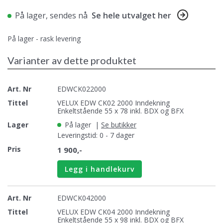
For flate takmaterialer brukes
inndekning EDL
.
På lager, sendes nå
Se hele utvalget her
Merk: for sammenbygninger side/side eller over/under
etc, må spesialinndekninger benyttes. Ta kontakt for
På lager - rask levering
pris og leveringstid.
Varianter av dette produktet
EDWCK022000
VELUX EDW CK02 2000 Inndekning
Enkeltstående 55 x 78 inkl. BDX og BFX
På lager
|
Se butikker
Leveringstid: 0 - 7 dager
1 900,-
Legg i handlekurv
EDWCK042000
VELUX EDW CK04 2000 Inndekning
Enkeltstående 55 x 98 inkl. BDX og BFX