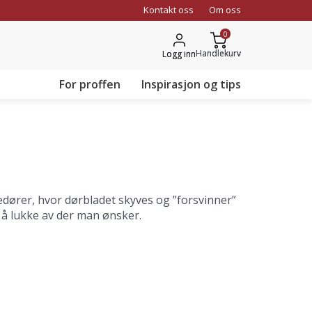
Kontakt oss
Om oss
Top
0
navigation
Handlekurv
Logg inn
For proffen
Inspirasjon og tips
edører, hvor dørbladet skyves og ”forsvinner”
 å lukke av der man ønsker.
 leveres kun i modulhøyde 210, så ved lavere