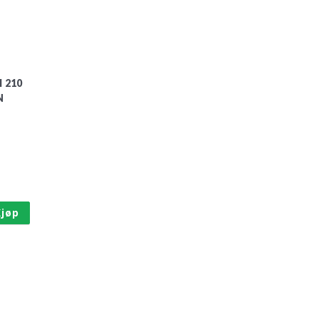
 210
N
Kjøp