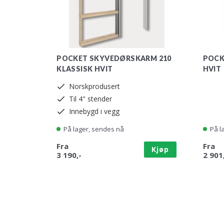
POCKET SKYVEDØRSKARM 210
POCK
KLASSISK HVIT
HVIT
Norskprodusert
Til 4" stender
Innebygd i vegg
På lager, sendes nå
På l
Fra
Fra
Kjøp
3 190,-
2 901