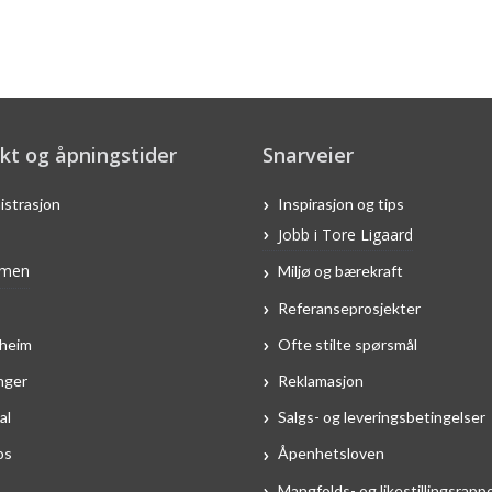
kt og åpningstider
Snarveier
istrasjon
Inspirasjon og tips
Jobb i Tore Ligaard
men
Miljø og bærekraft
Referanseprosjekter
heim
Ofte stilte spørsmål
nger
Reklamasjon
al
Salgs- og leveringsbetingelser
os
Åpenhetsloven
Mangfolds- og likestillingsrapp