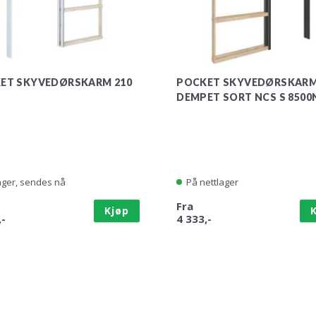
ET SKYVEDØRSKARM 210
POCKET SKYVEDØRSKARM
DEMPET SORT NCS S 8500
ager, sendes nå
På nettlager
Fra
Kjøp
,-
4 333,-