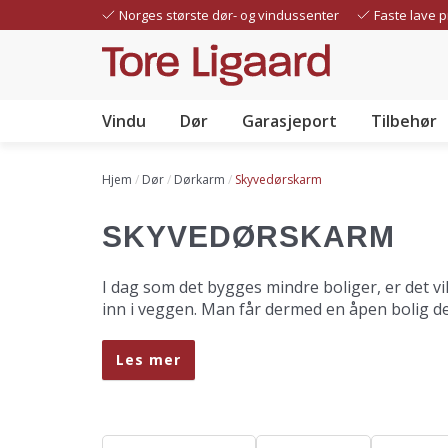
Hopp
Norges største dør- og vindussenter
Faste lave p
til
hovedinnhold
Vindu
Dør
Garasjeport
Tilbehør
Header
menu
Hjem
Dør
Dørkarm
Skyvedørskarm
SKYVEDØRSKARM
I dag som det bygges mindre boliger, er det v
inn i veggen. Man får dermed en åpen bolig d
Les mer
Vi fører Pocket.
Alle Pocket skyvedørskarmer leveres med alle 
dørbladhøyde må alle stående deler kappes til