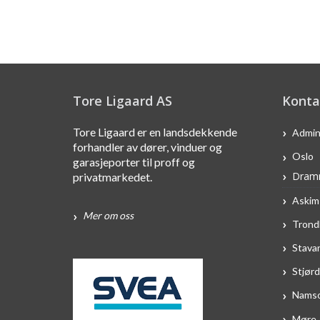
Tore Ligaard AS
Konta
Tore Ligaard er en landsdekkende
Admin
forhandler av dører, vinduer og
Oslo
garasjeporter til proff og
Dram
privatmarkedet.
Askim
Mer om oss
Trond
Stava
Stjørd
Nams
Møre