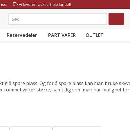
riser
Vi leverer raskt til hele landet!
Søk
Reservedeler
PARTIVARER
OUTLET
iktig å spare plass. Og for å spare plass kan man bruke skyv
er rommet virker større, samtidig som man har mulighet for
monteringsdetaljer klar til tildekking av veggplater. Karmen
svarende kortere (er beskrevet i monteringsveiledningen).