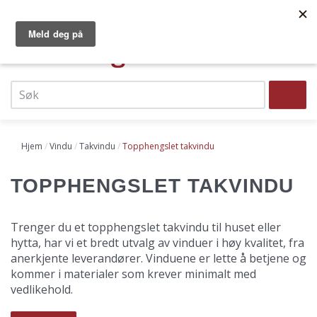
Hopp
Norges største dør- og vindussenter
Faste lave priser
til
Vi leverer raskt til hele landet!
hovedinnhold
0
Top
navigation
Søk
Header
menu
Hjem
Vindu
Takvindu
Topphengslet takvindu
TOPPHENGSLET TAKVINDU
Trenger du et topphengslet takvindu til huset eller
hytta, har vi et bredt utvalg av vinduer i høy kvalitet, fra
anerkjente leverandører. Vinduene er lette å betjene og
kommer i materialer som krever minimalt med
vedlikehold.