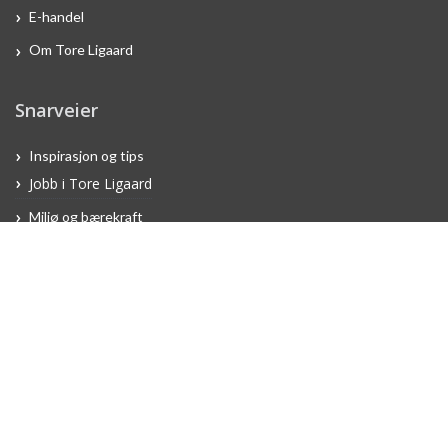
E-handel
Om Tore Ligaard
Snarveier
Inspirasjon og tips
Jobb i Tore Ligaard
Miljø og bærekraft
Referanseprosjekter
Ofte stilte spørsmål
Reklamasjon
Salgs- og leveringsbetingelser
Åpenhetsloven
Mangfolds- og likestillingsrapport 2025