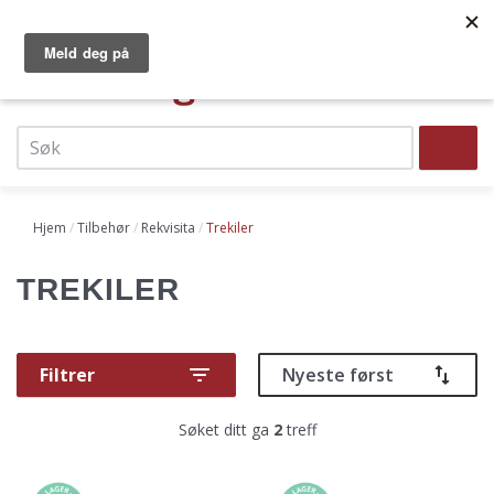
Hopp
Norges største dør- og vindussenter
Faste lave priser
til
Vi leverer raskt til hele landet!
hovedinnhold
0
Top
navigation
Søk
Header
menu
Hjem
Tilbehør
Rekvisita
Trekiler
TREKILER
Søket ditt ga
2
treff